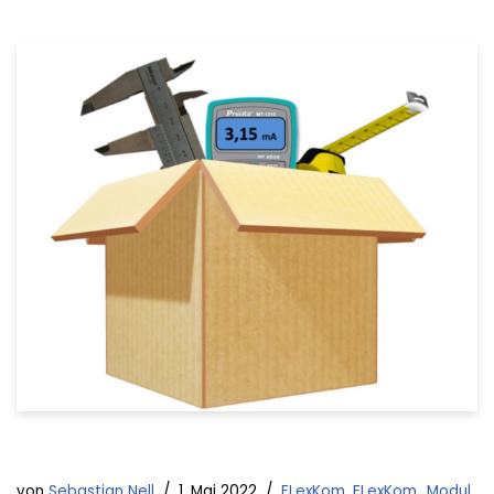
von
Sebastian Nell
1. Mai 2022
FLexKom
,
FLexKom_Modul