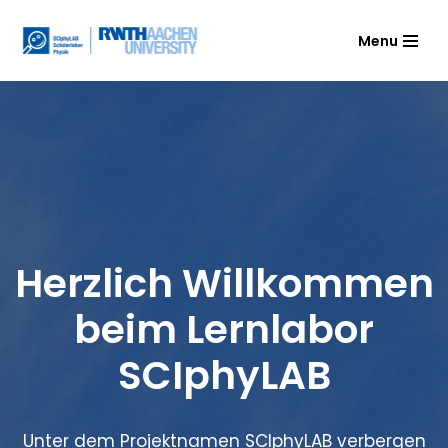
Menu
Zum
Inhalt
springen
Herzlich Willkommen
beim Lernlabor
SCIphyLAB
Unter dem Projektnamen SCIphyLAB verbergen