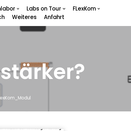
nlabor
Labs on Tour
FLexKom
ch
Weiteres
Anfahrt
 stärker?
LexKom_Modul