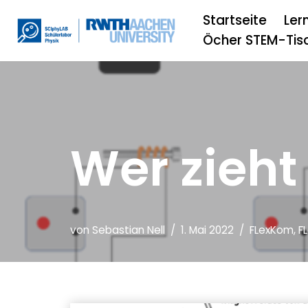
Startseite
Ler
Zum
Öcher STEM-Tis
Inhalt
springen
Wer zieht
von
Sebastian Nell
1. Mai 2022
FLexKom
,
F