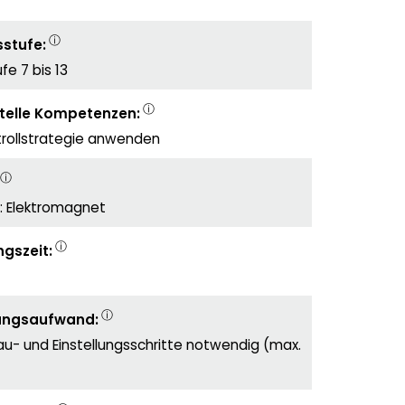
ⓘ
stufe:
e 7 bis 13
ⓘ
telle Kompetenzen:
trollstrategie anwenden
ⓘ
 Elektromagnet
ⓘ
gszeit:
ⓘ
ungsaufwand:
u- und Einstellungsschritte notwendig (max.