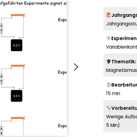
Jahrgangs
Jahrgangsstuf
Experimen
Variablenkon
Thematik:
Magnetismus:
Bearbeitun
15 min
Vorbereit
Wenige Aufba
5 Min)