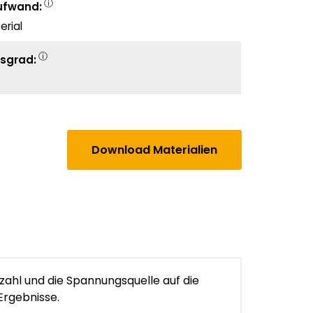
ⓘ
ufwand:
rial
ⓘ
sgrad:
Download Materialien
zahl und die Spannungsquelle auf die
Ergebnisse.