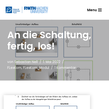
Menu
Zum
Inhalt
springen
An die Schaltung,
fertig, los!
von
Sebastian Nell
1. Mai 2022
FLexKom
,
FLexKom_Modul
1 Kommentar