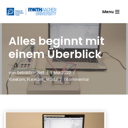
Menu
Zum
Inhalt
springen
Alles beginnt mit
einem Überblick
von
Sebastian Nell
1. Mai 2022
FLexKom
,
FLexKom_Modul
1 Kommentar