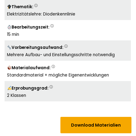
ⓘ
Thematik:
Elektrizitätslehre: Diodenkennlinie
ⓘ
Bearbeitungszeit:
15 min
ⓘ
Vorbereitungsaufwand:
Mehrere Aufbau- und Einstellungsschritte notwendig
ⓘ
Materialaufwand:
Standardmaterial + mögliche Eigenentwicklungen
ⓘ
Erprobungsgrad:
2 Klassen
Download Materialien